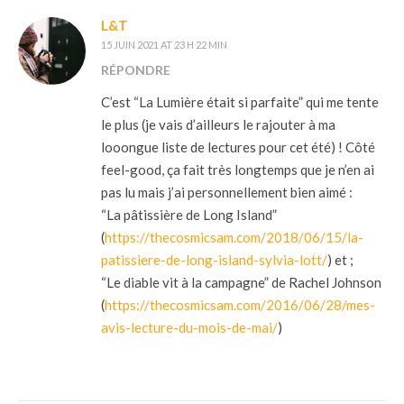
L&T
15 JUIN 2021 AT 23 H 22 MIN
RÉPONDRE
C’est “La Lumière était si parfaite” qui me tente
le plus (je vais d’ailleurs le rajouter à ma
looongue liste de lectures pour cet été) ! Côté
feel-good, ça fait très longtemps que je n’en ai
pas lu mais j’ai personnellement bien aimé :
“La pâtissière de Long Island”
(
https://thecosmicsam.com/2018/06/15/la-
patissiere-de-long-island-sylvia-lott/
) et ;
“Le diable vit à la campagne” de Rachel Johnson
(
https://thecosmicsam.com/2016/06/28/mes-
avis-lecture-du-mois-de-mai/
)