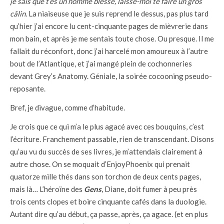
je sais que t’es un homme blessé, laisse-moi te faire un gros
câlin.
La niaiseuse que je suis reprend le dessus, pas plus tard
qu’hier j’ai encore lu cent-cinquante pages de mièvrerie dans
mon bain, et après je me sentais toute chose. Ou presque. Il me
fallait du réconfort, donc j’ai harcelé mon amoureux à l’autre
bout de l’Atlantique, et j’ai mangé plein de cochonneries
devant Grey’s Anatomy. Géniale, la soirée cocooning pseudo-
reposante.
Bref, je divague, comme d’habitude.
Je crois que ce qui m’a le plus agacé avec ces bouquins, c’est
l’écriture. Franchement passable, rien de transcendant. Disons
qu’au vu du succès de ses livres, je m’attendais clairement à
autre chose. On se moquait d’EnjoyPhoenix qui prenait
quatorze mille thés dans son torchon de deux cents pages,
mais là… L’héroïne des
Gens
, Diane, doit fumer à peu près
trois cents clopes et boire cinquante cafés dans la duologie.
Autant dire qu’au début, ça passe, après, ça agace. (et en plus