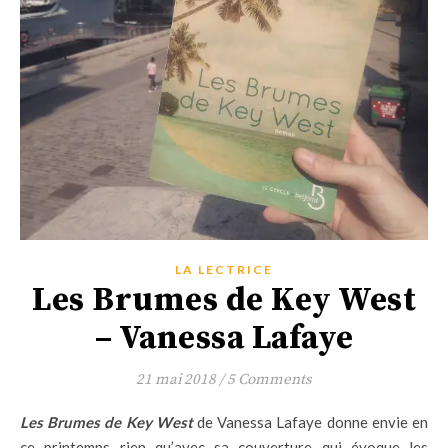
LA LECTRICE
Les Brumes de Key West
– Vanessa Lafaye
21 mai 2018
/
5 Comments
Les Brumes de Key West
de Vanessa Lafaye donne envie en
ce printemps rien qu’avec sa couverture qui évoque les