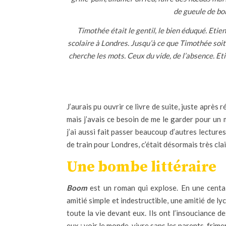
de gueule de bois
Timothée était le gentil, le bien éduqué. Etien
scolaire à Londres. Jusqu’à ce que Timothée soit
cherche les mots. Ceux du vide, de l’absence. Et
J’aurais pu ouvrir ce livre de suite, juste après 
mais j’avais ce besoin de me le garder pour un 
j’ai aussi fait passer beaucoup d’autres lectures
de train pour Londres, c’était désormais très clair :
Une bombe littéraire
Boom
est un roman qui explose. En une centain
amitié simple et indestructible, une amitié de ly
toute la vie devant eux. Ils ont l’insouciance 
eux : voir le monde, vivre sans les parents, frime