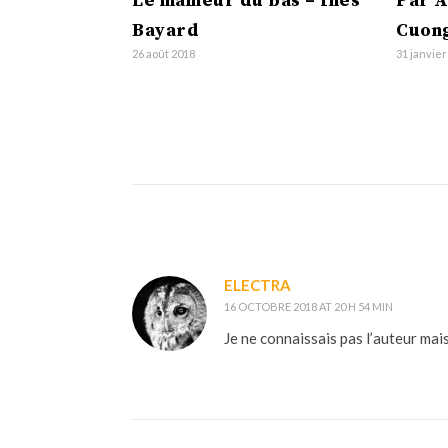
Le malheur du bas – Inès
Par A
Bayard
Cuon
26 août 2018
31 janvier
ELECTRA
16 OCTOBRE 2018 AT 20 H 54 MIN
Je ne connaissais pas l’auteur mais