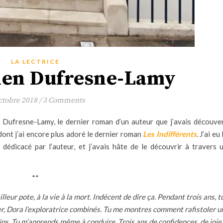
LA LECTRICE
ien Dufresne-Lamy
ctobre 2018
/
3 Comments
 Dufresne-Lamy, le dernier roman d’un auteur que j’avais découve
dont j’ai encore plus adoré le dernier roman
Les Indifférents
. J’ai eu 
 dédicacé par l’auteur, et j’avais hâte de le découvrir à travers 
**
leur pote, à la vie à la mort. Indécent de dire ça. Pendant trois ans, t
r, Dora l’exploratrice combinés. Tu me montres comment rafistoler u
rins. Tu m’apprends même à conduire. Trois ans de confidences, de joie,