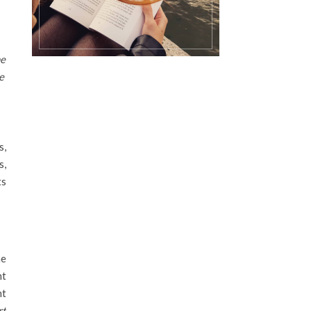
ne
e
s,
s,
ts
ne
nt
nt
rt