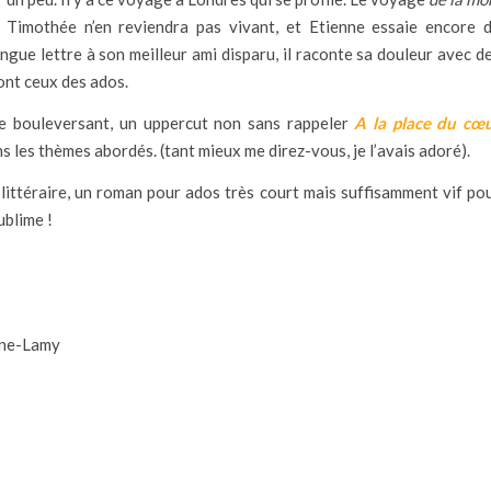
. Timothée n’en reviendra pas vivant, et Etienne essaie encore 
ngue lettre à son meilleur ami disparu, il raconte sa douleur avec d
ont ceux des ados.
e bouleversant, un uppercut non sans rappeler
A la place du cœ
s les thèmes abordés. (tant mieux me direz-vous, je l’avais adoré).
ittéraire, un roman pour ados très court mais suffisamment vif po
ublime !
sne-Lamy