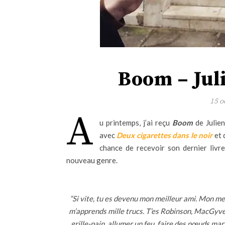
Boom – Jul
15 o
A
u printemps, j’ai reçu
Boom
de Julien
avec
Deux cigarettes dans le noir
et 
chance de recevoir son dernier livre
nouveau genre.
“Si vite, tu es devenu mon meilleur ami. Mon meil
m’apprends mille trucs. T’es Robinson, MacGyve
grille-pain, allumer un feu, faire des nœuds ma