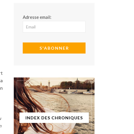
Adresse email:
rt
la
un
INDEX DES CHRONIQUES
u
n