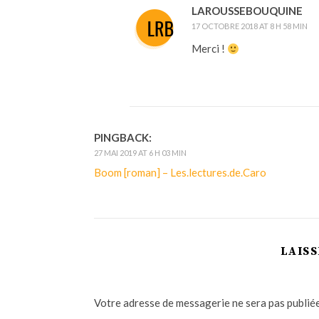
LAROUSSEBOUQUINE
17 OCTOBRE 2018 AT 8 H 58 MIN
Merci !
PINGBACK:
27 MAI 2019 AT 6 H 03 MIN
Boom [roman] – Les.lectures.de.Caro
LAIS
Votre adresse de messagerie ne sera pas publiée