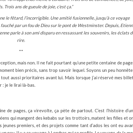
. Trois ans de gueule de joie, c’est ça.”
ne le fêtard, l’incorrigible. Une amitié fusionnelle, jusqu’à ce voyage
 fauché par un fou de Dieu sur le pont de Westminster. Depuis, Etien
ienne parle à son ami disparu en ressassant les souvenirs, les éclats d
rire.
**
réception, mais non. Il ne fait pourtant qu’une petite centaine de page
moment bien précis, sans trop savoir lequel. Soyons un peu honnête
 tout aussi prioritaires avant lui. Mais lorsque j’ai réservé mes bille
 je le lirai là-bas.
e de pages, ça virevolte, ça pète de partout. C’est l’histoire d’u
céens qui mangent des kebabs sur les trottoirs, matent les filles et o
des jeunes premiers, et des projets comme tant d’ados les ont eu ava
r un peu. Il y a ce voyage à Londres qui se profile. Le voyage
de la mo