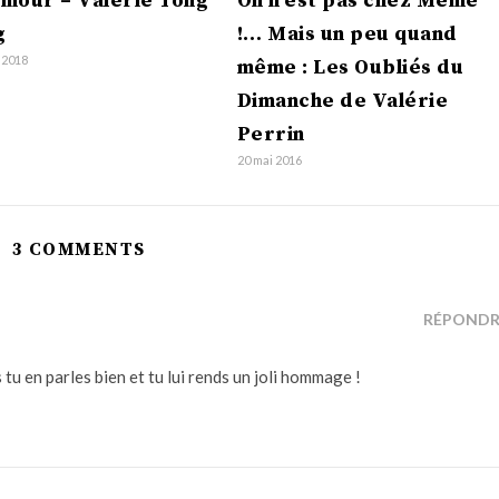
mour – Valérie Tong
On n’est pas chez Mémé
g
!… Mais un peu quand
 2018
même : Les Oubliés du
Dimanche de Valérie
Perrin
20 mai 2016
3 COMMENTS
RÉPONDR
 tu en parles bien et tu lui rends un joli hommage !