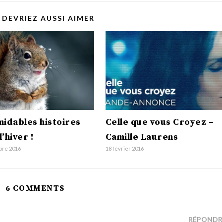
 DEVRIEZ AUSSI AIMER
midables histoires
Celle que vous Croyez –
’hiver !
Camille Laurens
bre 2016
18 février 2016
6 COMMENTS
RÉPONDR