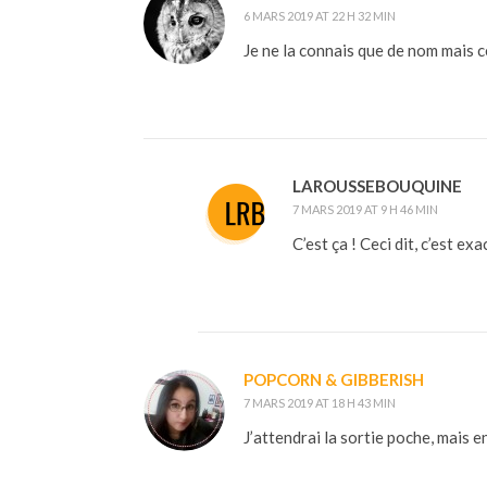
6 MARS 2019 AT 22 H 32 MIN
Je ne la connais que de nom mais ce
LAROUSSEBOUQUINE
7 MARS 2019 AT 9 H 46 MIN
C’est ça ! Ceci dit, c’est e
POPCORN & GIBBERISH
7 MARS 2019 AT 18 H 43 MIN
J’attendrai la sortie poche, mais e