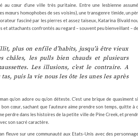
ité au cœur d’une ville très puritaine. Entre une lesbienne assum
les mœurs homophobes de ses voisins), une transgenre timide, un pè
lorateur fasciné par les pierres et assez taiseux, Katarina Bivald no
 et attachants confrontés au regard – souvent peu bienveillant – d
llit, plus on enfile d’habits, jusqu’à être vieux
es châles, les pulls bien chauds et plusieurs
ussettes. Les illusions, c’est le contraire. A
tas, puis la vie nous les ôte les unes les après
man qu’on adore ou qu’on déteste. C’est une brique de quasiment s
 bon cœur, sachant que l’auteure aime prendre son temps, quitte à 
me perdre dans les histoires de la petite ville de Pine Creek, et prend
vec son sacré caractère.
oman fleuve sur une communauté aux Etats-Unis avec des personnag