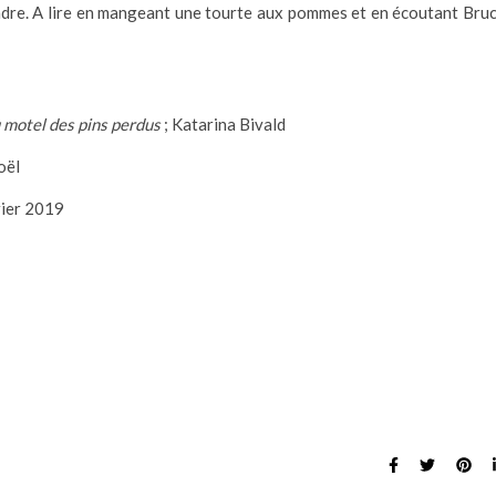
ndre. A lire en mangeant une tourte aux pommes et en écoutant Bru
 motel des pins perdus
; Katarina Bivald
oël
rier 2019