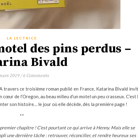
LA LECTRICE
otel des pins perdus –
arina Bivald
mars 2019
/
6 Comments
A travers ce troisième roman publié en France, Katarina Bivald invi
in cœur de l’Oregon, au beau milieu d’un motel un peu crasseux. C’est 
ter son histoire… le jour où elle décède, dès la première page !
**
remier chapitre ! C’est pourtant ce qui arrive à Henny. Mais elle se
li une dernière tâche : retrouver, réconcilier, et rendre heureux ses