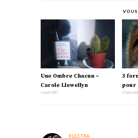
VOUS
Une Ombre Chacun –
3 for
Carole Llewellyn
pour l
7 août 2017
15 décem
ELECTRA