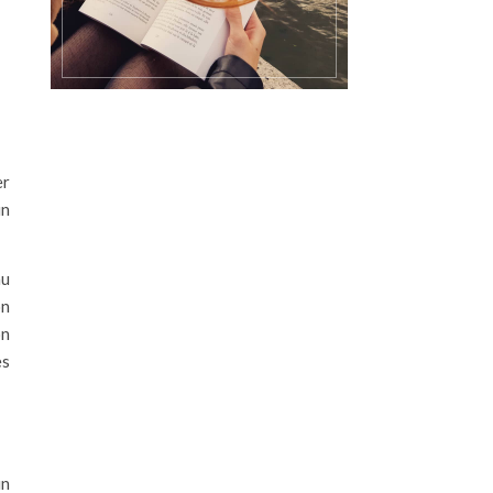
er
un
au
on
on
es
un