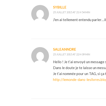
SYBILLE
25 JUILLET 2015 AT 21 H 54 MIN
J’en ai tellement entendu parler…il
SALEANNDRE
25 JUILLET 2015 AT 22 H 09 MIN
Hello ! Je t’ai envoyé un message 
Dans le doute je te laisse un messa
Je t’ai nommée pour un TAG, si ça t
http://lemonde-dans-leslivres.bl