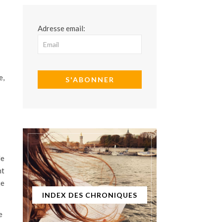
Adresse email:
e,
de
nt
je
INDEX DES CHRONIQUES
e