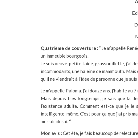
A
Edi
D
N
Quatrième de couverture :
” Je m’appelle Renée
un immeuble bourgeois.
Je suis veuve, petite, laide, grassouillette, j’ai 
incommodants, une haleine de mammouth. Mais sur
qu’il ne viendrait à l’idée de personne que je suis
Je m’appelle Paloma, j’ai douze ans, j’habite au 
Mais depuis très longtemps, je sais que la dest
l’existence adulte. Comment est-ce que je le s
intelligente, même. C’est pour ça que j’ai pris ma 
me suiciderai. “
Mon avis :
Cet été, je fais beaucoup de relecture