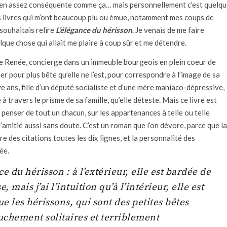
à bien assez conséquente comme ça… mais personnellement c’est quelq
es livres qui m’ont beaucoup plu ou émue, notamment mes coups de
souhaitais relire
L’élégance du hérisson
. Je venais de me faire
elque chose qui allait me plaire à coup sûr et me détendre.
lle de Renée, concierge dans un immeuble bourgeois en plein coeur de
sser pour plus bête qu’elle ne l’est, pour correspondre à l’image de sa
uze ans, fille d’un député socialiste et d’une mère maniaco-dépressive,
 à travers le prisme de sa famille, qu’elle déteste. Mais ce livre est
e penser de tout un chacun, sur les appartenances à telle ou telle
l’amitié aussi sans doute. C’est un roman que l’on dévore, parce que la
e des citations toutes les dix lignes, et la personnalité des
ée.
e du hérisson : à l’extérieur, elle est bardée de
 mais j’ai l’intuition qu’à l’intérieur, elle est
 les hérissons, qui sont des petites bêtes
uchement solitaires et terriblement