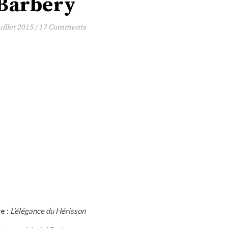
Barbery
uillet 2015
/
17 Comments
e :
L’élégance du Hérisson