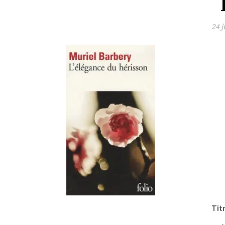
24 j
Titr