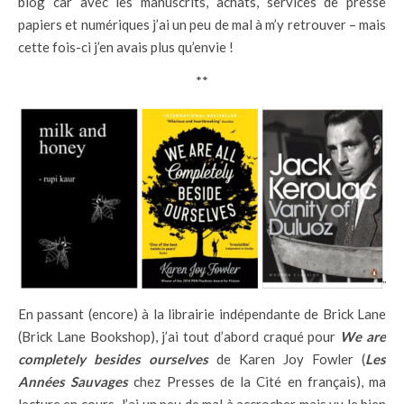
blog car avec les manuscrits, achats, services de presse
papiers et numériques j’ai un peu de mal à m’y retrouver – mais
cette fois-ci j’en avais plus qu’envie !
**
En passant (encore) à la librairie indépendante de Brick Lane
(Brick Lane Bookshop), j’ai tout d’abord craqué pour
We are
completely besides ourselves
de Karen Joy Fowler (
Les
Années Sauvages
chez Presses de la Cité en français), ma
lecture en cours. J’ai un peu de mal à accrocher mais vu le bien