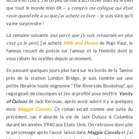
que tout le monde m’en dit –
y compris ma collègue qui était
ravie quand elle a su que j’ai acheté ce livre
– je suis sûre qu’il
va me surprendre !
La semaine suivante
(oui parce que j’y suis retournée en plus
c’est ça le pire)
, j’ai acheté
Milk and Honey
de Rupi Kaur, le
fameux recueil de poésie sur l’amour et la féminité dont je
vous rabats les oreilles depuis un moment.
En passant quelques jours plus tard sur les bords de la Tamise
près de la station London Bridge, je suis tombée sur une
petite librairie toute mignonne “The Riverside Bookshop”, qui
regorgeait de classiques et j’en ai profité pour m’offrir
Vanity
of Duluoz
de Jack Kerouac, après avoir adoré il y a quelques
mois
Maggie Cassidy
. Ce roman serait comme une suite du
précédent, car il aborde la vie de Jack Duluoz à Columbia
durant les années 1940 aux Etats-Unis. On retrouve donc pile
le personnage après l’avoir laissé dans
Maggie Cassidy
et j’ai