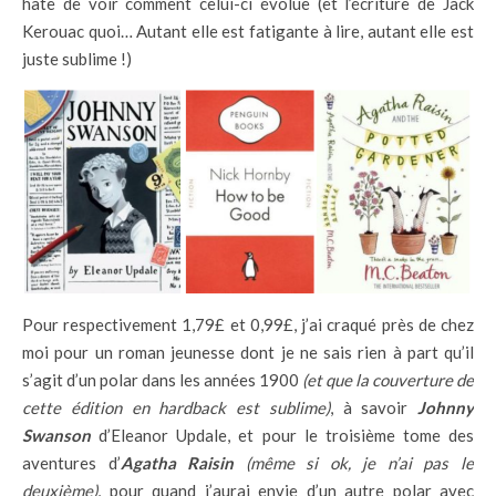
hâte de voir comment celui-ci évolue (et l’écriture de Jack
Kerouac quoi… Autant elle est fatigante à lire, autant elle est
juste sublime !)
Pour respectivement 1,79£ et 0,99£, j’ai craqué près de chez
moi pour un roman jeunesse dont je ne sais rien à part qu’il
s’agit d’un polar dans les années 1900
(et que la couverture de
cette édition en hardback est sublime)
, à savoir
Johnny
Swanson
d’Eleanor Updale, et pour le troisième tome des
aventures d’
Agatha Raisin
(même si ok, je n’ai pas le
deuxième)
, pour quand j’aurai envie d’un autre polar avec