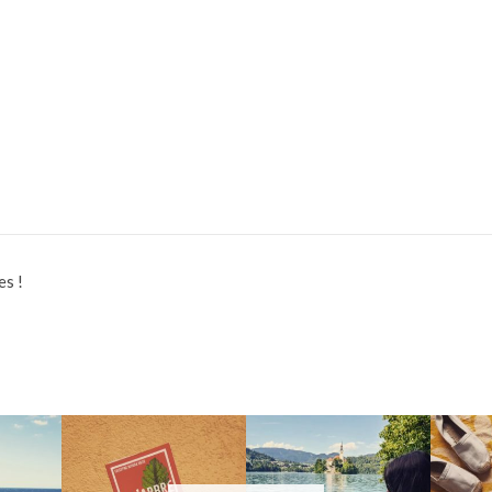
es !
S
DESTINATION TAHITI
PAL DE VAC
La rentrée littéra
J-1 avant les vacan