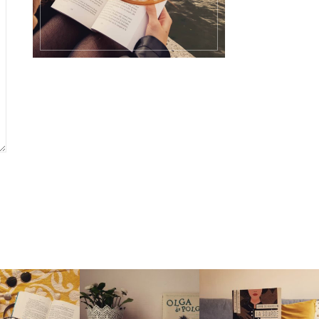
ANCES
LUS EN JUILLET
TOP CHEFFE
Aujourd'hui La Rousse Bo
Joséphine Ikeda est une bri