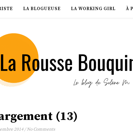
RISTE
LA BLOGUEUSE
LA WORKING GIRL
À 
argement (13)
cembre 2014
/
No Comments