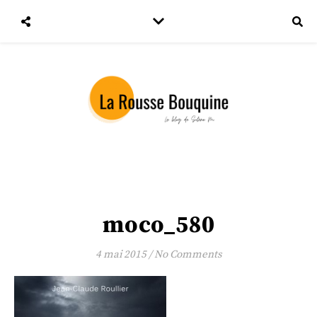
moco_580
4 mai 2015
/
No Comments