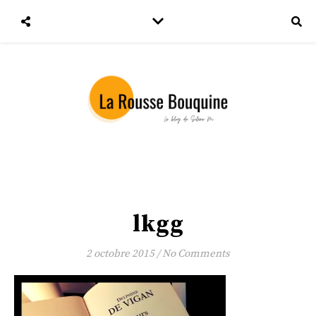
lkgg
2 octobre 2015
/
No Comments