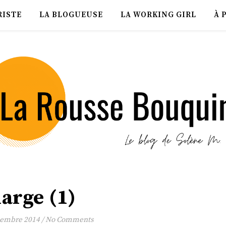
RISTE
LA BLOGUEUSE
LA WORKING GIRL
À 
large (1)
cembre 2014
/
No Comments