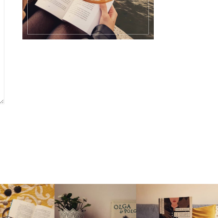
ANCES
LUS EN JUILLET
TOP CHEFFE
Aujourd'hui La Rousse Bo
Joséphine Ikeda est une bri