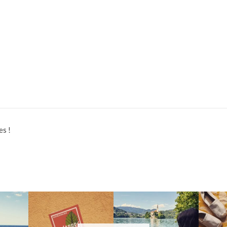
es !
S
DESTINATION TAHITI
PAL DE VAC
La rentrée littéra
J-1 avant les vacan