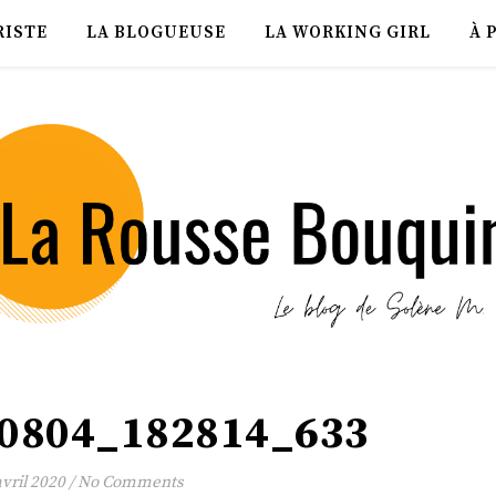
RISTE
LA BLOGUEUSE
LA WORKING GIRL
À 
0804_182814_633
avril 2020
/
No Comments