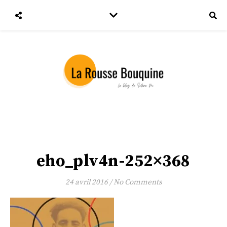
eho_plv4n-252×368
24 avril 2016
/
No Comments