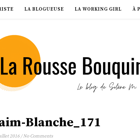
RISTE
LA BLOGUEUSE
LA WORKING GIRL
À 
aim-Blanche_171
uillet 2016
/
No Comments