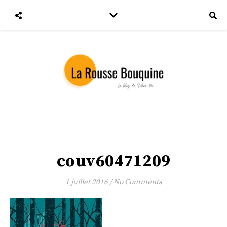
couv60471209
1 juillet 2016
/
No Comments