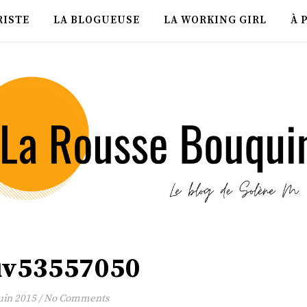
RISTE
LA BLOGUEUSE
LA WORKING GIRL
À 
uv53557050
juin 2015
/
No Comments