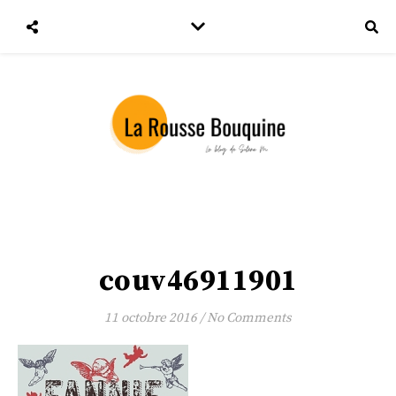
couv46911901
11 octobre 2016
/
No Comments