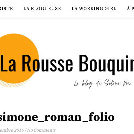
RISTE
LA BLOGUEUSE
LA WORKING GIRL
À 
simone_roman_folio
cembre 2016
/
No Comments