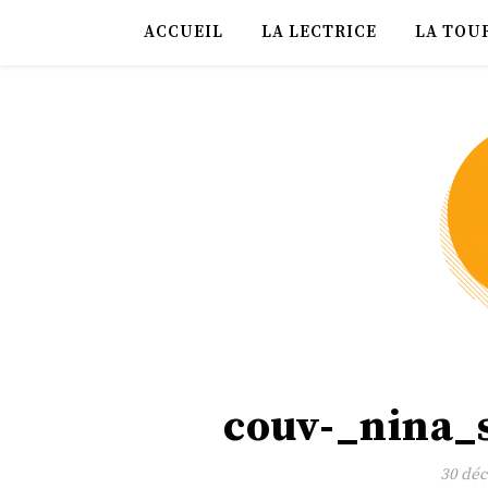
ACCUEIL
LA LECTRICE
LA TOU
couv-_nina_
30 dé