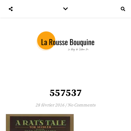
557537
28 février 2016
/
No Comments