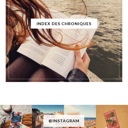
INDEX DES CHRONIQUES
ROMANCE ET FAUTES DE FRAPPE
RETROUVAILLES
DESTINATION TAHITI
L'été, je
Faire la liste des li
La rentrée littéra
@INSTAGRAM