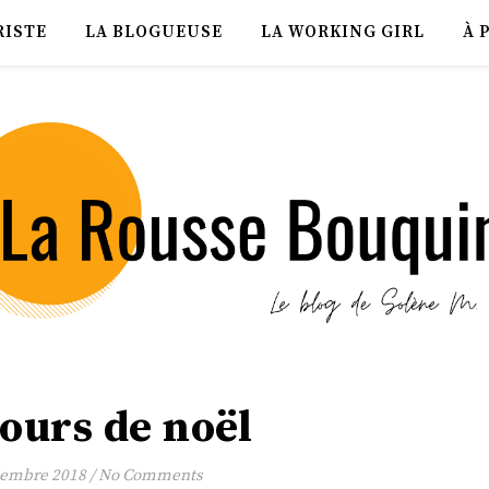
RISTE
LA BLOGUEUSE
LA WORKING GIRL
À 
ours de noël
cembre 2018
/
No Comments