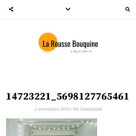
14723221_56981277654611
1 novembre 2016
/
No Comments